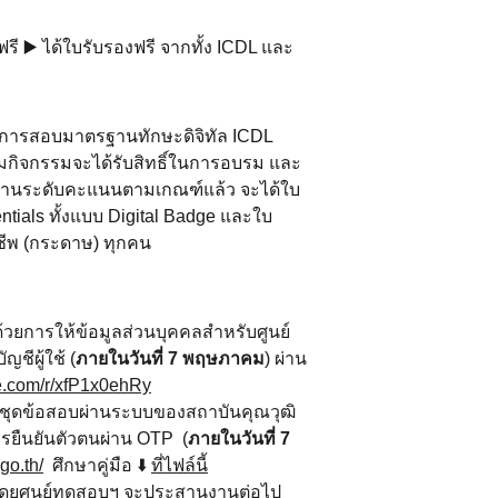
ี ▶️ ได้ใบรับรองฟรี จากทั้ง ICDL และ 
การสอบมาตรฐานทักษะดิจิทัล ICDL 
ร่วมกิจกรรมจะได้รับสิทธิ์ในการอบรม และ
ผ่านระดับคะแนนตามเกณฑ์แล้ว จะได้ใบ
tials ทั้งแบบ Digital Badge และใบ
ีพ (กระดาษ) ทุกคน
้วยการให้ข้อมูลส่วนบุคคลสำหรับศูนย์
ีผู้ใช้ (
ภายในวันที่ 7 พฤษภาคม
) ผ่าน 
ice.com/r/xfP1x0ehRy
าถึงชุดข้อสอบผ่านระบบของสถาบันคุณวุฒิ
รยืนยันตัวตนผ่าน OTP  (
ภายในวันที่ 7 
go.th/
  ศึกษาคู่มือ ⬇️ 
ที่ไฟล์นี้
L โดยศูนย์ทดสอบฯ จะประสานงานต่อไป